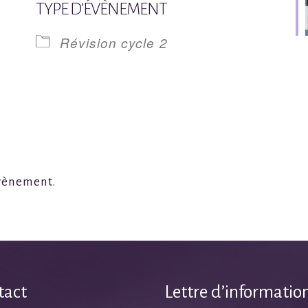
TYPE D’ÉVÈNEMENT
drier Google
iCalendar
Révision cycle 2
évènement.
tact
Lettre d’informatio