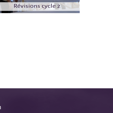
Office 365
Outlook Live
n